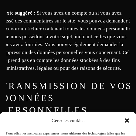
Texte suggéré :
Si vous avez un compte ou si vous avez
laissé des commentaires sur le site, vous pouvez demander à
recevoir un fichier contenant toutes les données personnelles
que nous possédons à votre sujet, incluant celles que vous
nous avez fournies. Vous pouvez également demander la
suppression des données personnelles vous concernant. Cela
ne prend pas en compte les données stockées à des fins
administratives, légales ou pour des raisons de sécurité.
TRANSMISSION DE VOS
DONNÉES
PERSONNELLES
Gérer les cookies
Texte suggéré :
Les commentaires des visiteurs peuvent être
Pour offrir les meilleures expériences, nous utilisons des technologies telles que les
vérifiés à l’aide d’un service automatisé de détection des